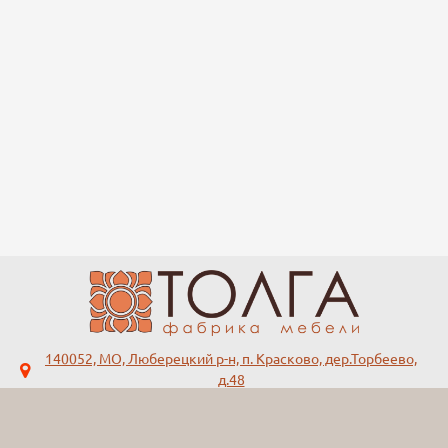
140052, МО, Люберецкий р-н, п. Красково, дер.Торбеево,
д.48
tolga-mebel@yandex.ru
+7 (495)
123-45-67