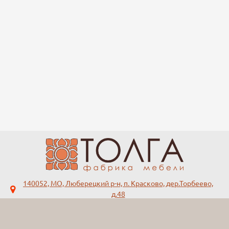
140052, МО, Люберецкий р-н, п. Красково, дер.Торбеево,
д.48
tolga-mebel@yandex.ru
+7 (495)
123-45-67